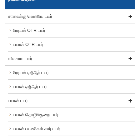
சாலைக்கு வெளியே டயர்
ரேடியல் OTR டயர்
பயாஸ் OTR டயர்
விவசாய டயர்
ரேடியல் ஏஜிஆர் டயர்
பயாஸ் ஏஜிஆர் டயர்
பயாஸ் டயர்
பயாஸ் தொழில்துறை டயர்
பயாஸ் பயணிகள் கார் டயர்