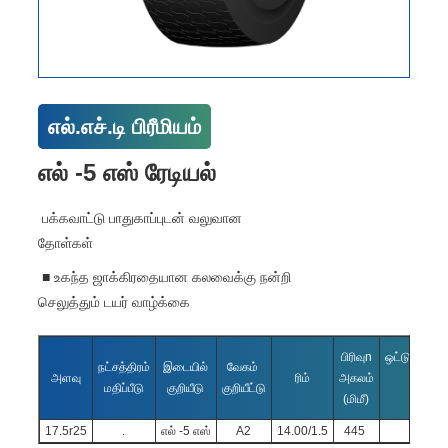
எல்.எச்.டி பிரீமியம்
எல் -5 எஸ் ரேடியல்
பக்கவாட்டு பாதுகாப்புடன் வலுவான
தோள்கள்
■ உகந்த ஜாக்கிரதையான கலவைக்கு நன்றி
செலுத்தும் டயர் வாழ்க்கை
பிரிவு
n
ஒட்டுமொத்
நட்சத்திரம்
இடையில்
வேகம்
அளவு
ரிம்
அகலம்
விட்டம்
மதிப்பீடு
குறியீடு
குறியீட்டு
(மிமீ)
(மிமீ)
17.5r25
.
எல் -5 எஸ்
A2
14.00/1.5
445
1390