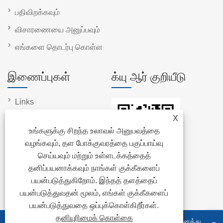
பதிவிறக்கவும்
விசாரணையை அனுப்பவும்
எங்களை தொடர்பு கொள்ள
இணைப்புகள்
க்யு ஆர் குறியீடு
Links
X
Sitemap
உங்களுக்கு சிறந்த உலாவல் அனுபவத்தை
RSS
வழங்கவும், தள போக்குவரத்தை பகுப்பாய்வு
XML
செய்யவும் மற்றும் உள்ளடக்கத்தைத்
தனிப்பயனாக்கவும் நாங்கள் குக்கீகளைப்
தனியுரிமைக் கொள்கை
பயன்படுத்துகிறோம். இந்தத் தளத்தைப்
பயன்படுத்துவதன் மூலம், எங்கள் குக்கீகளைப்
பயன்படுத்துவதை ஒப்புக்கொள்கிறீர்கள்.
தனியுரிமைக் கொள்கை
பதிப்புரிமை © 2023 Shandong Linglong Tyre Co.,Ltd. அனைத்து