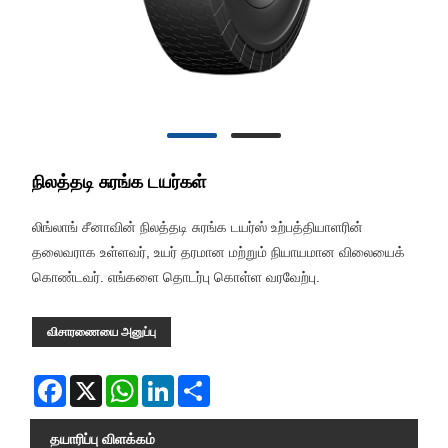
நிலத்தடி சுரங்க டயர்கள்
லிங்லாங் சீனாவின் நிலத்தடி சுரங்க டயர்ஸ் உற்பத்தியாளரின்
தலைவராக உள்ளவர், உயர் தரமான மற்றும் நியாயமான விலையைக்
கொண்டவர். எங்களை தொடர்பு கொள்ள வரவேற்பு.
விசாரணையை அனுப்பு
Facebook
X
WhatsApp
LinkedIn
Share
தயாரிப்பு விளக்கம்