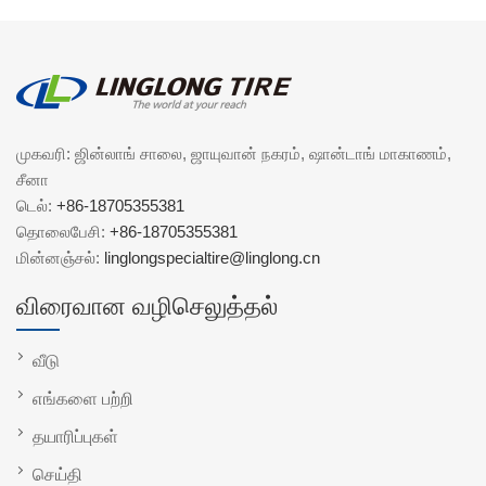
முகவரி: ஜின்லாங் சாலை, ஜாயுவான் நகரம், ஷான்டாங் மாகாணம்,
சீனா
டெல்:
+86-18705355381
தொலைபேசி:
+86-18705355381
மின்னஞ்சல்:
linglongspecialtire@linglong.cn
விரைவான வழிசெலுத்தல்
வீடு
எங்களை பற்றி
தயாரிப்புகள்
செய்தி