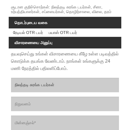
சூடான குறிச்சொற்கள்: நிலத்தடி சுரங்க டயர்கள், சீனா,
உற்பத்தியாளர்கள், சப்ளையர்கள், தொழிற்சாலை, விலை, தரம்
தொடர்புடைய வகை
ரேடியல் OTR டயர்
பயாஸ் OTR டயர்
விசாரணையை அனுப்பு
தயவுசெய்து உங்கள் விசாரணையை கீழே உள்ள படிவத்தில்
கொடுக்க தயங்க வேண்டாம். நாங்கள் உங்களுக்கு 24
மணி நேரத்தில் பதிலளிப்போம்.