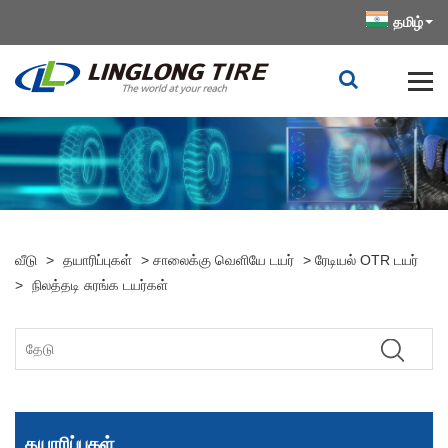
தமிழ்
வீடு
>
தயாரிப்புகள்
>
சாலைக்கு வெளியே டயர்
>
ரேடியல் OTR டயர்
>
நிலத்தடி சுரங்க டயர்கள்
தயாரிப்புகள்