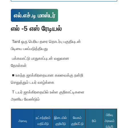
எல்.எச்.டி மாஸ்டர்
எல் -5 எஸ் ரேடியல்
Tard ஒரு பெரிய தரை தொடர்பு பகுதியுடன்
பிடியை பலப்படுத்தியது
பக்கவாட்டு பாதுகாப்புடன் வலுவான
தோள்கள்
■ உகந்த ஜாக்கிரதையான கலவைக்கு நன்றி
செலுத்தும் டயர் வாழ்க்கை
T டயர் ஜாக்கிரதையில் உள்ள குறிகாட்டிகளை
அணிய வேண்டும்
பிரிவு
ஒட்டு
நட்சத்திரம்
இடையில்
வேகம்
அளவு
ரிம்
அகலம்
வ
மதிப்பீடு
குறியீடு
குறியீட்டு
(மிமீ)
(