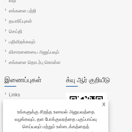
வீடு
எங்களை பற்றி
தயாரிப்புகள்
செய்தி
பதிவிறக்கவும்
விசாரணையை அனுப்பவும்
எங்களை தொடர்பு கொள்ள
இணைப்புகள்
க்யு ஆர் குறியீடு
Links
X
Sitemap
உங்களுக்கு சிறந்த உலாவல் அனுபவத்தை
RSS
வழங்கவும், தள போக்குவரத்தை பகுப்பாய்வு
XML
செய்யவும் மற்றும் உள்ளடக்கத்தைத்