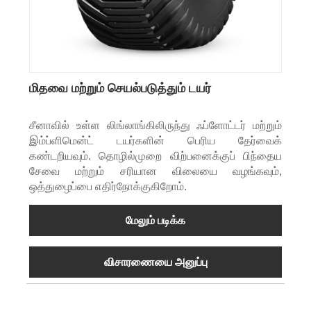
மிதவை மற்றும் செயல்படுத்தும் டயர்
சீனாவில் உள்ள லிங்லாங்கிலிருந்து ஃப்ளோட்டர் மற்றும்
இம்ப்ளிமென்ட் டயர்களின் பெரிய தேர்வைக்
கண்டறியவும். தொழில்முறை விற்பனைக்குப் பிந்தைய
சேவை மற்றும் சரியான விலையை வழங்கவும்,
ஒத்துழைப்பை எதிர்நோக்குகிறோம்.
மேலும் படிக்க
விசாரணையை அனுப்பு