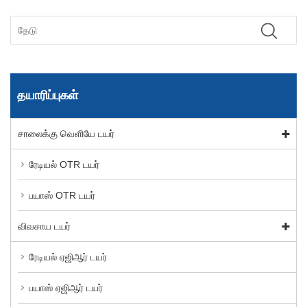
தயாரிப்புகள்
சாலைக்கு வெளியே டயர்
ரேடியல் OTR டயர்
பயாஸ் OTR டயர்
விவசாய டயர்
ரேடியல் ஏஜிஆர் டயர்
பயாஸ் ஏஜிஆர் டயர்