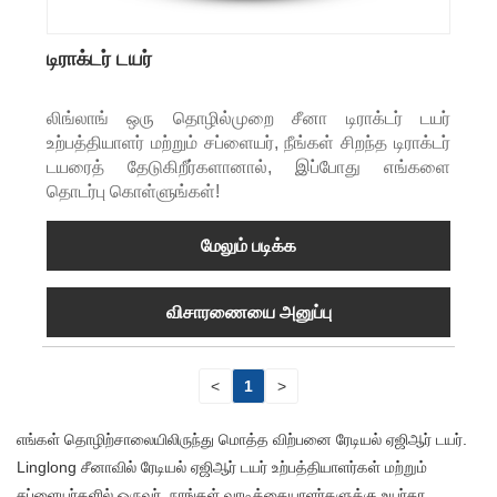
டிராக்டர் டயர்
லிங்லாங் ஒரு தொழில்முறை சீனா டிராக்டர் டயர்
உற்பத்தியாளர் மற்றும் சப்ளையர், நீங்கள் சிறந்த டிராக்டர்
டயரைத் தேடுகிறீர்களானால், இப்போது எங்களை
தொடர்பு கொள்ளுங்கள்!
மேலும் படிக்க
விசாரணையை அனுப்பு
<
1
>
எங்கள் தொழிற்சாலையிலிருந்து மொத்த விற்பனை ரேடியல் ஏஜிஆர் டயர்.
Linglong சீனாவில் ரேடியல் ஏஜிஆர் டயர் உற்பத்தியாளர்கள் மற்றும்
சப்ளையர்களில் ஒருவர், நாங்கள் வாடிக்கையாளர்களுக்கு உயர்தர