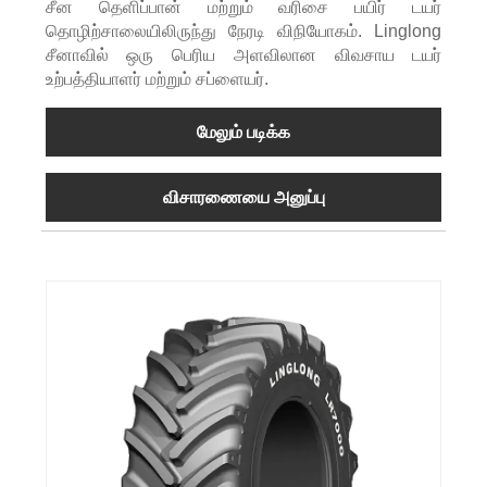
சீன தெளிப்பான் மற்றும் வரிசை பயிர் டயர்
தொழிற்சாலையிலிருந்து நேரடி விநியோகம். Linglong
சீனாவில் ஒரு பெரிய அளவிலான விவசாய டயர்
உற்பத்தியாளர் மற்றும் சப்ளையர்.
மேலும் படிக்க
விசாரணையை அனுப்பு