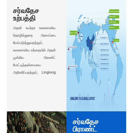
ஃபோக்ஸ்வேகன், ஃபோர்டு
சர்வதேச
போன்ற உலக முதல் தர வாகன
உற்பத்தி
உற்பத்தியாளர்களின் உலகளாவிய
சப்ளையர்களாக இது
அதன் உயர்தர உலகளாவிய
வெற்றிகரமாக மாறுகிறது.
தொழில்துறை அமைப்பை
மேம்படுத்துவதற்கும்,
உலகளாவிய சந்தையில் அதன்
முக்கிய பிராண்ட்
போட்டித்தன்மையை
அதிகரிப்பதற்கும், Linglong
அதன் 7+5 உலகளாவிய
அமைப்பை உருவாக்குகிறது.
தற்போது, ​​நிறுவனம்
Zhaoyuan, Dezhou,
Liuzhou, Jingmen,
Changchun, தாய்லாந்து
சர்வதேச
மற்றும் செர்பியாவில் ஏழு
பிராண்ட்
உற்பத்தித் தளங்களைக்