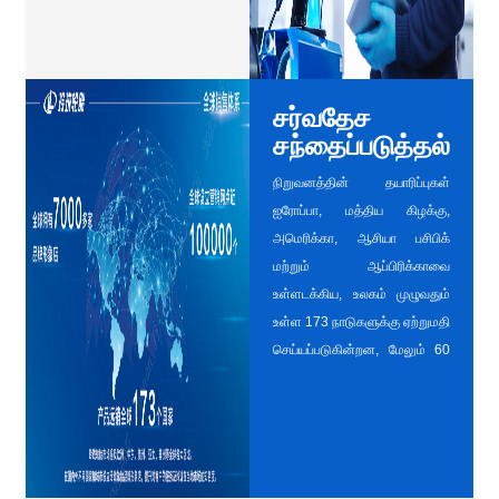
மற்றும் ஜாயுவான் ஆகிய
நாடுகளில் R&D
நிறுவனங்களை நிறுவி,
உலகளாவிய ஒருங்கிணைந்த
சர்வதேச
R&D வடிவத்தை
சந்தைப்படுத்தல்
உருவாக்குகிறது.
நிறுவனத்தின் தயாரிப்புகள்
ஐரோப்பா, மத்திய கிழக்கு,
அமெரிக்கா, ஆசியா பசிபிக்
மற்றும் ஆப்பிரிக்காவை
உள்ளடக்கிய, உலகம் முழுவதும்
உள்ள 173 நாடுகளுக்கு ஏற்றுமதி
செய்யப்படுகின்றன, மேலும் 60
உலகளாவிய நன்கு அறியப்பட்ட
வாகன உற்பத்தியாளர்களின் 100
க்கும் மேற்பட்ட உற்பத்தித்
தளங்களுக்கு OE சேவையை
வழங்குகிறது. ஆடி,