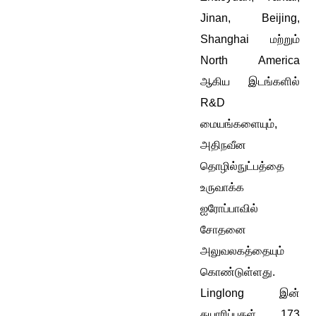
Jinan, Beijing,
Shanghai மற்றும்
North America
ஆகிய இடங்களில்
R&D
மையங்களையும்,
அதிநவீன
தொழில்நுட்பத்தை
உருவாக்க
ஐரோப்பாவில்
சோதனை
அலுவலகத்தையும்
கொண்டுள்ளது.
Linglong இன்
தயாரிப்புகள் 173