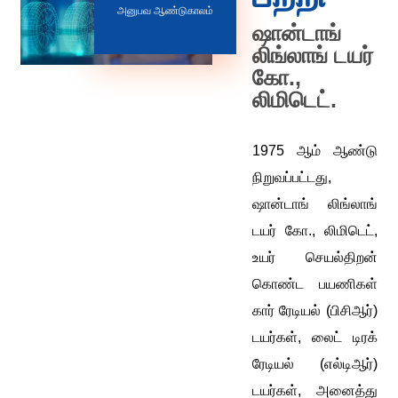
அனுபவ ஆண்டுகாலம்
ஷான்டாங்
லிங்லாங் டயர்
கோ.,
லிமிடெட்.
1975 ஆம் ஆண்டு
நிறுவப்பட்டது,
ஷான்டாங் லிங்லாங்
டயர் கோ., லிமிடெட்,
உயர் செயல்திறன்
கொண்ட பயணிகள்
கார் ரேடியல் (பிசிஆர்)
டயர்கள், லைட் டிரக்
ரேடியல் (எல்டிஆர்)
டயர்கள், அனைத்து