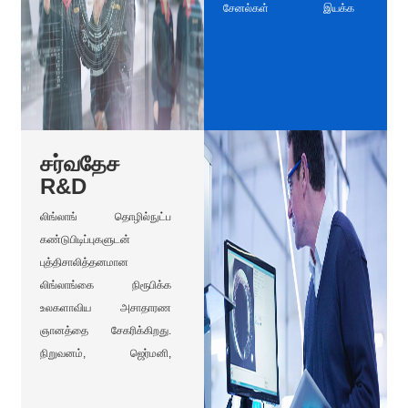
சேனல்கள் இயக்க
மேலும் மேம்படுத்துவதற்கும்
வல்லுநர்கள், உலகளாவிய டயர்
ஆஃப்-ரோடு டயர் உற்பத்தி
பின்னணி மற்றும் பல வருட
திறனை விரிவுபடுத்துவதை
அனுபவத்துடன் கூடிய முக்கிய
நிறுவனம் துரிதப்படுத்தும்.
மூத்த மேலாளர்கள் உள்ளனர்.
சர்வதேச
R&D
லிங்லாங் தொழில்நுட்ப
கண்டுபிடிப்புகளுடன்
புத்திசாலித்தனமான
லிங்லாங்கை நிரூபிக்க
உலகளாவிய அசாதாரண
ஞானத்தை சேகரிக்கிறது.
நிறுவனம், ஜெர்மனி,
அமெரிக்கா, பெய்ஜிங்,
ஷாங்காய், ஜினான், யான்டாய்