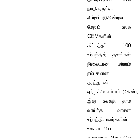
நாடுகளுக்கு
விற்கப்படுகின்றன,
மேலும் உலக
OEMகளின்
கிட்டத்தட்ட 100
உற்பத்தித் தளங்கள்
நிலையான மற்றும்
நம்பகமான
தரத்துடன்
ஏற்றுக்கொள்ளப்படுகின்
இது உலகத் தரம்
வாய்ந்த வாகன
உற்பத்தியாளர்களின்
உலகளாவிய
சப்ளையர் அமைப்பில்