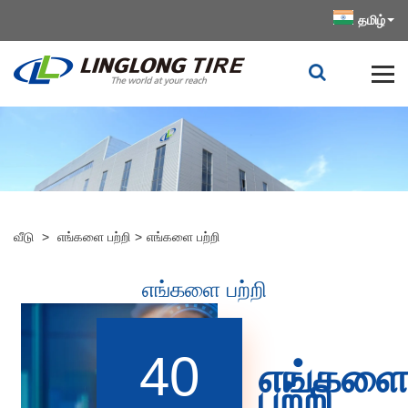
தமிழ்
வீடு
>
எங்களை பற்றி
>
எங்களை பற்றி
எங்களை பற்றி
40
எங்கள
பற்றி