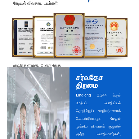
ரேடியல் விவசாய டயர்கள்
மற்றும் 350,000 வளைவு
பொறியியல் டயர்கள். தற்போது, ​​
நிறுவனத்தின் சிறப்பு
டயர்களின் உற்பத்தி தளங்கள்
முக்கியமாக Zhaoyuan
தொழிற்சாலை மற்றும் Liuzhou
தொழிற்சாலையில்
குவிந்துள்ளன, ஆண்டுக்கு
320,000 டயர்கள் உற்பத்தி
சர்வதேச
திறன் கொண்டவை, மேலும்
திறமை
Jilin தொழிற்சாலை மற்றும்
Linglong 2,244 க்கும்
செர்பியா தொழிற்சாலையின்
மேற்பட்ட பொறியியல்
கட்டுமானம்
தொழில்நுட்ப ஊழியர்களைக்
துரிதப்படுத்தப்படுகிறது.
கொண்டுள்ளது, மேலும்
வாடிக்கையாளர் தேவைகளை
முக்கிய நிர்வாகக் குழுவில்
சிறப்பாக பூர்த்தி செய்வதற்கும்
மூத்த பொறியாளர்கள்,
நிறுவன போட்டித்தன்மையை