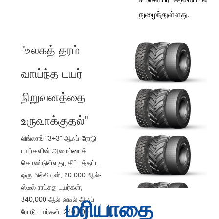
நுழைந்துள்ளது.
"உலகத் தரம்
வாய்ந்த டயர்
நிறுவனத்தை
உருவாக்குதல்"
லிங்லாங் "3+3" ஆஃப்-ரோடு
டயர்களின் அமைப்பைக்
கொண்டுள்ளது, கிட்டத்தட்ட
ஒரு மில்லியன், 20,000 ஆல்-
ஸ்டீல் ராட்சத டயர்கள்,
340,000 ஆல்-ஸ்டீல் ஆஃப்
மரியாதை
ரோடு டயர்கள், 240,000