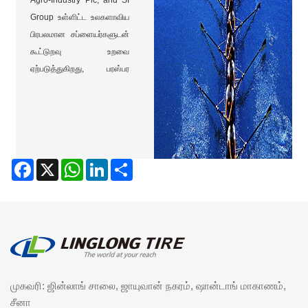
ஆண்டுகளாக, Linglong
Group உள்ளிட்ட உலகளாவிய
அதன் தயாரிப்பு நற்பெயரை
பிரபலமான சப்ளையர்களுடன்
அதிகரிக்கவும் சர்வதேச
கூட்டுறவு உறவை
பிராண்ட் இமேஜை
ஏற்படுத்துகிறது, பரஸ்பர
உருவாக்கவும் SEMA நிகழ்ச்சி
நன்மை பயக்கும் முக்கிய
மற்றும் ஆட்டோமெக்கானிகா
மதிப்பு சங்கிலியை
துபாய் போன்றவற்றில்
உருவாக்குகிறது.
பங்கேற்று வருகிறது. அதன்
பிராண்ட் மதிப்பு 2022 இல்
Facebook
X
WhatsApp
LinkedIn
Share
RMB 82.717 பில்லியனை
எட்டியது.
முகவரி: ஜின்லாங் சாலை, ஜாயுவான் நகரம், ஷான்டாங் மாகாணம்,
சீனா