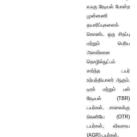
எஃகு ரேடியல் போன்ற
முன்னணி
தயாரிப்புகளைக்
கொண்ட ஒரு சிறப்பு
மற்றும் பெரிய
அளவிலான
தொழில்நுட்பம்
சார்ந்த டயர்
உற்பத்தியாளர் ஆகும்.
டிரக் மற்றும் பஸ்
ரேடியல் (TBR)
டயர்கள், சாலைக்கு
வெளியே (OTR)
டயர்கள், விவசாய
(AGR) டயர்கள்.